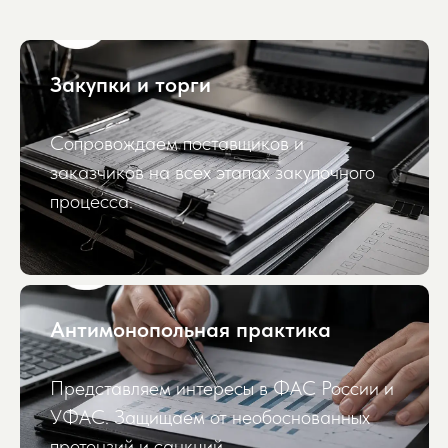
Закупки и торги
Сопровождаем поставщиков и
заказчиков на всех этапах закупочного
процесса.
Антимонопольная практика
Представляем интересы в ФАС России и
УФАС. Защищаем от необоснованных
претензий и санкций.